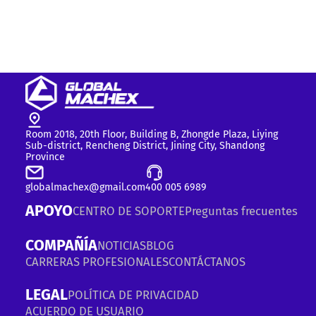
Room 2018, 20th Floor, Building B, Zhongde Plaza, Liying
Sub-district, Rencheng District, Jining City, Shandong
Province
globalmachex@gmail.com
400 005 6989
APOYO
CENTRO DE SOPORTE
Preguntas frecuentes
COMPAÑÍA
NOTICIAS
BLOG
CARRERAS PROFESIONALES
CONTÁCTANOS
LEGAL
POLÍTICA DE PRIVACIDAD
ACUERDO DE USUARIO