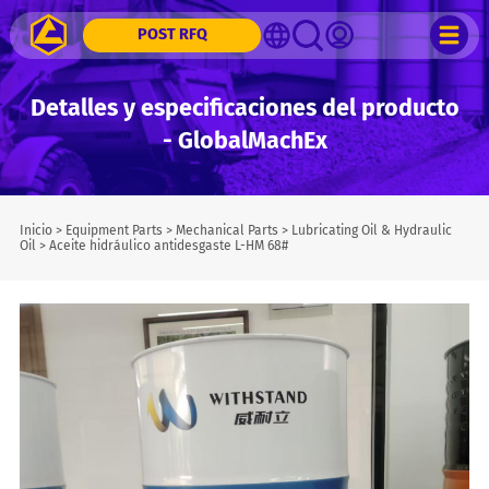
POST RFQ
Detalles y especificaciones del producto
- GlobalMachEx
Inicio
>
Equipment Parts
>
Mechanical Parts
>
Lubricating Oil & Hydraulic
Oil
>
Aceite hidráulico antidesgaste L-HM 68#