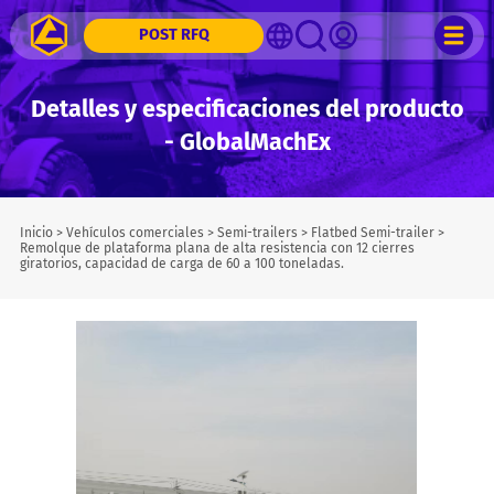
POST RFQ
Detalles y especificaciones del producto
- GlobalMachEx
Inicio
>
Vehículos comerciales
>
Semi-trailers
>
Flatbed Semi-trailer
>
Remolque de plataforma plana de alta resistencia con 12 cierres
giratorios, capacidad de carga de 60 a 100 toneladas.