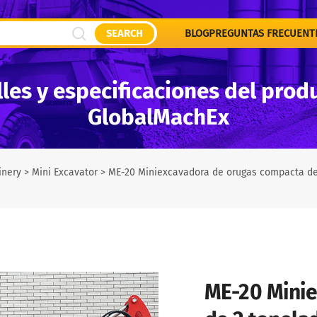
SEARCH
BLOG
PREGUNTAS FRECUENT
les y especificaciones del prod
GlobalMachEx
inery
>
Mini Excavator
>
ME-20 Miniexcavadora de orugas compacta de 2
ME-20 Minie