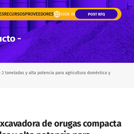
ES
RECURSOS
PROVEEDORES
SIGN IN
POST RFQ
ucto -
 toneladas y alta potencia para agricultura doméstica y
xcavadora de orugas compacta