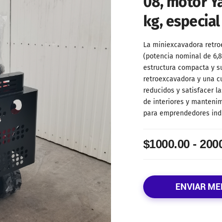
08, motor Y
kg, especial
La miniexcavadora retr
(potencia nominal de 6,8 
estructura compacta y su
retroexcavadora y una cu
reducidos y satisfacer 
de interiores y mantenim
para emprendedores indi
$1000.00 - 200
ENVIAR ME