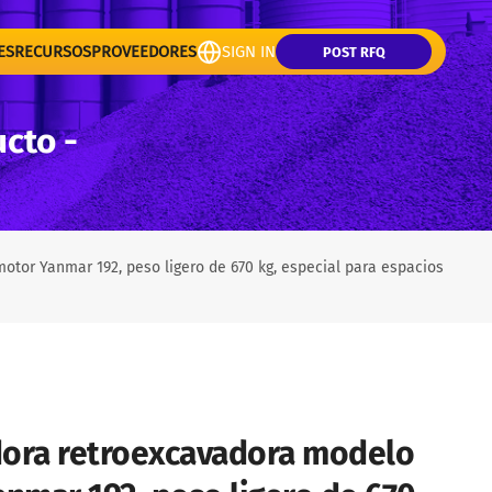
ES
RECURSOS
PROVEEDORES
SIGN IN
POST RFQ
ucto -
tor Yanmar 192, peso ligero de 670 kg, especial para espacios
dora retroexcavadora modelo