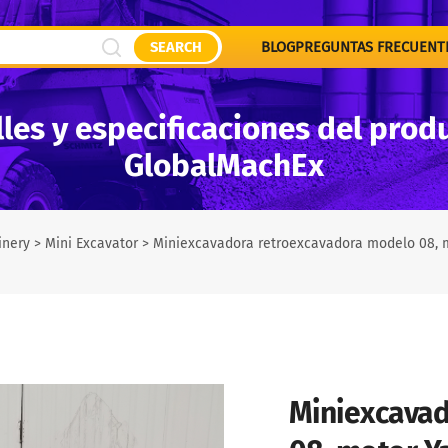
SEARCH
BLOG
PREGUNTAS FRECUENT
les y especificaciones del prod
GlobalMachEx
inery
>
Mini Excavator
>
Miniexcavadora retroexcavadora modelo 08, mo
Miniexcava