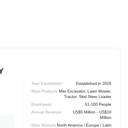
Y
Year Established
Established in 2025
Main Products
Mini Excavator, Lawn Mower,
Tractor, Skid Steer Loader
Employees
51-100 People
Annual Revenue
US$5 Million - US$10
Million
Main Markets
North America / Europe / Latin