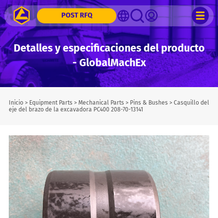
POST RFQ
Detalles y especificaciones del producto
- GlobalMachEx
Inicio
>
Equipment Parts
>
Mechanical Parts
>
Pins & Bushes
>
Casquillo del
eje del brazo de la excavadora PC400 208-70-13141