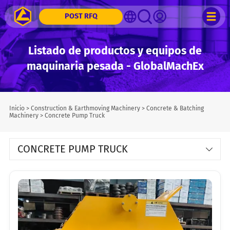
POST RFQ
Listado de productos y equipos de
maquinaria pesada - GlobalMachEx
Inicio
>
Construction & Earthmoving Machinery
>
Concrete & Batching
Machinery
>
Concrete Pump Truck
CONCRETE PUMP TRUCK