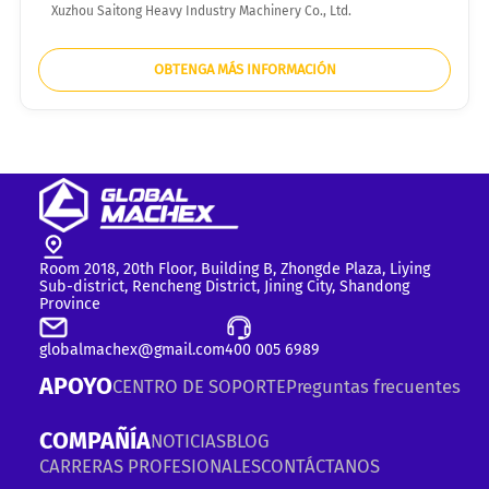
Xuzhou Saitong Heavy Industry Machinery Co., Ltd.
OBTENGA MÁS INFORMACIÓN
Room 2018, 20th Floor, Building B, Zhongde Plaza, Liying
Sub-district, Rencheng District, Jining City, Shandong
Province
globalmachex@gmail.com
400 005 6989
APOYO
CENTRO DE SOPORTE
Preguntas frecuentes
COMPAÑÍA
NOTICIAS
BLOG
CARRERAS PROFESIONALES
CONTÁCTANOS