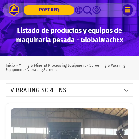
POST RFQ
Listado de productos y equipos de
maquinaria pesada - GlobalMachEx
Inicio
>
Mining & Mineral Processing Equipment
>
Screening & Washing
Equipment
>
Vibrating Screens
VIBRATING SCREENS