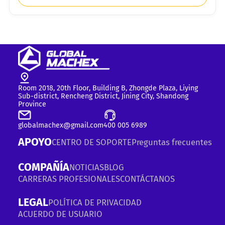
Room 2018, 20th Floor, Building B, Zhongde Plaza, Liying
Sub-district, Rencheng District, Jining City, Shandong
Province
globalmachex@gmail.com
400 005 6989
APOYO
CENTRO DE SOPORTE
Preguntas frecuentes
COMPAÑÍA
NOTICIAS
BLOG
CARRERAS PROFESIONALES
CONTÁCTANOS
LEGAL
POLÍTICA DE PRIVACIDAD
ACUERDO DE USUARIO